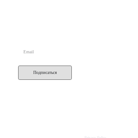
другим людям, но и в возрождении интереса к Подлинной
Астрологии, за счёт многочисленных статей, примеров из
практики и курсов обучения.
ПОДПИСАТЬСЯ
Подписаться
IK SEPTENER
Latvia, Riga
+371 20136077
info@septener.com
Reg. No: 40002178384
Privacy Policy