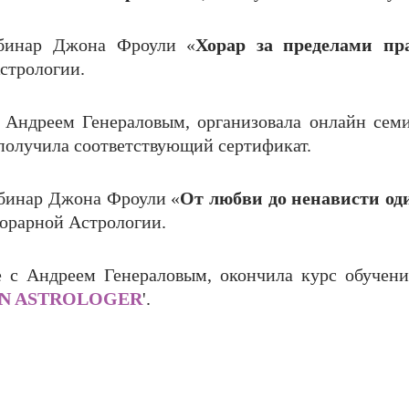
ебинар Джона Фроули «
Хорар за пределами пр
стрологии.
 с Андреем Генераловым, организовала онлайн се
 получила соответствующий сертификат.
ебинар Джона Фроули «
От любви до ненависти од
Хорарной Астрологии.
е с Андреем Генераловым, окончила курс обучен
N ASTROLOGER
'.