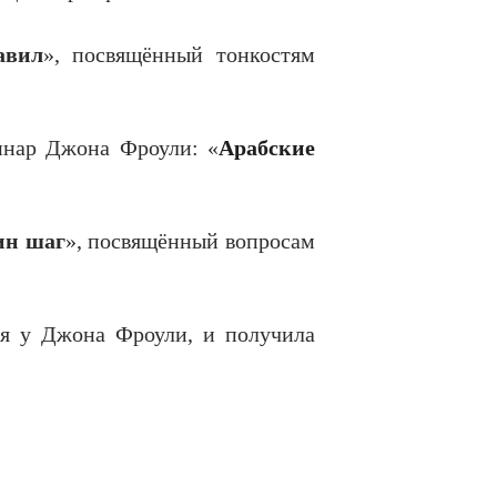
авил
», посвящённый тонкостям
минар Джона Фроули: «
Арабские
ин шаг
», посвящённый вопросам
ия у Джона Фроули, и получила