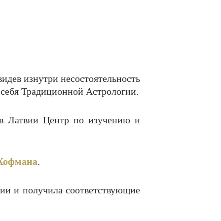
видев изнутри несостоятельность
а себя Традиционной Астрологии.
 в Латвии Центр по изучению и
Хофмана
.
гии и получила соответствующие