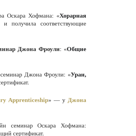
ара Оскара Хофмана: «
Хорарная
, и получила соответствующие
еминар Джона Фроули
: «
Общие
н семинар Джона Фроули: «
Уран,
сертификат.
ry Apprenticeship
» — у
Джона
айн семинар Оскара Хофмана:
ющий сертификат.