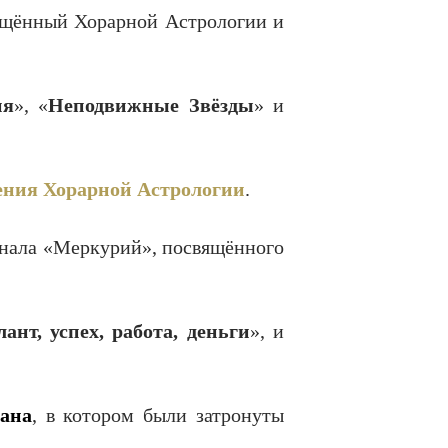
свящённый Хорарной Астрологии и
ия
», «
Неподвижные Звёзды
» и
ения Хорарной Астрологии
.
урнала «Меркурий», посвящённого
ант, успех, работа, деньги
», и
ана
, в котором были затронуты