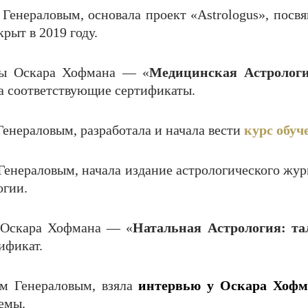
м Генераловым, основала проект «Astrologus», по
рыт в 2019 году.
ры Оскара Хофмана — «
Медицинская Астролог
ла соответствующие сертификаты.
 Генераловым, разработала и начала вести
курс обуч
м Генераловым, начала издание астрологического ж
огии.
р Оскара Хофмана — «
Натальная Астрология: тал
ификат.
ем Генераловым, взяла
интервью у Оскара Хофм
емы.