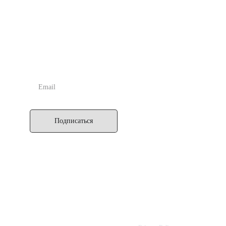
другим людям, но и в возрождении интереса к Подлинной
Астрологии, за счёт многочисленных статей, примеров из
практики и курсов обучения.
ПОДПИСАТЬСЯ
Подписаться
IK SEPTENER
Latvia, Riga
+371 20136077
info@septener.com