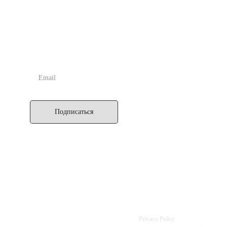
Астрологии, за счёт многочисленных статей, примеров из
практики и курсов обучения.
ПОДПИСАТЬСЯ
Подписаться
IK SEPTENER
Latvia, Riga
+371 20136077
info@septener.com
Reg. No: 40002178384
Privacy Policy