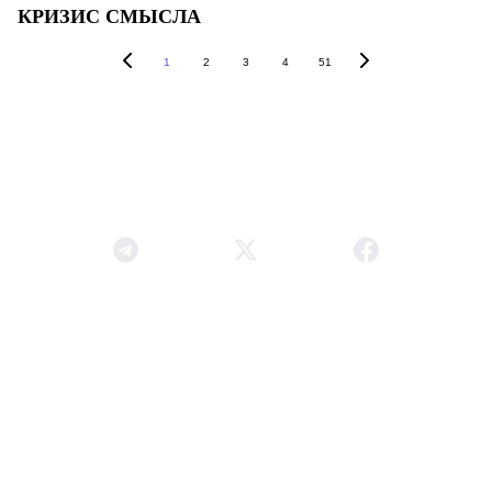
КРИЗИС СМЫСЛА
1
2
3
4
51
Астрологический Центр Septener | Хорарная Астрология
"
В изучении предмета будь во всём таким, чтоб быть 
исключительным в искусстве. Не будь экстравагантным и не 
стремись изучить все науки, не будь понемногу во всём.
"
Уильям Лилли
О НАС