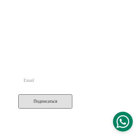
Астрологический Центр Septener
основан в 2016 году.
Наш Центр применяет методы Хорарной Астрологии, для
точного прогнозирования и анализа событий.
Наша миссия заключена не только в консультативной помощи
другим людям, но и в возрождении интереса к Подлинной
Астрологии, за счёт многочисленных статей, примеров из
практики и курсов обучения.
ПОДПИСАТЬСЯ
Подписаться
IK SEPTENER