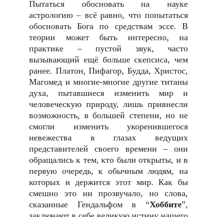
Пытаться обосновать на науке
астрологию – всё равно, что попытаться
обосновать Бога по средствам эссе. В
теории может быть интересно, на
практике – пустой звук, часто
вызывающий ещё больше скепсиса, чем
ранее. Платон, Пифагор, Будда, Христос,
Магомед и многие-многие другие титаны
духа, пытавшиеся изменить мир и
человеческую природу, лишь привнесли
возможность, в большей степени, но не
смогли изменить укоренившегося
невежества в глазах ведущих
представителей своего времени – они
обращались к тем, кто были открыты, и в
первую очередь, к обычным людям, на
которых и держится этот мир. Как бы
смешно это ни прозвучало, но слова,
сказанные Гендальфом в “
Хоббите
”,
заключают в себе великую истину нашего