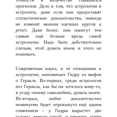
точности и количестве сбывшихся
прогнозов. Дело в том, что астрология и
астрологи, даже если они предоставят
статистические доказательства, никогда
не изменят мнения научных кругов
a
priori
. Даже более, они нанесут тем
самым ещё больше вреда самой
астрологии. Надо быть действительно
слепым, чтоб думать иначе и этого не
понимать.
Современная наука, в её отношении к
астрологии, напоминает Гидру из мифов
о Геракле. Во-первых, среди астрологов
нет Геракла, как бы ни хотелось кому-то,
в угоду своему самолюбию, думать иначе.
Во-вторых, любое доказательство
неминуемо будет опрокинуто ещё одним
сомнением – у Гидры вырастет две
головы, вместо одной, и прижечь огнём