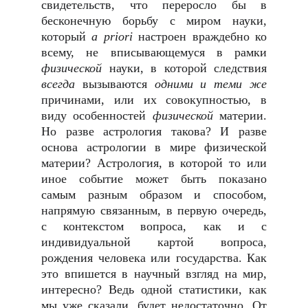
свидетельств, что переросло бы в
бесконечную борьбу с миром науки,
который
a priori
настроен враждебно ко
всему, не вписывающемуся в рамки
физической
науки, в которой следствия
всегда
вызываются
одними и теми же
причинами, или их совокупностью, в
виду особенностей
физической
материи.
Но разве астрология такова? И разве
основа астрологии в мире физической
материи? Астрология, в которой то или
иное событие может быть показано
самым разным образом и способом,
напрямую связанным, в первую очередь,
с контекстом вопроса, как и с
индивидуальной картой вопроса,
рождения человека или государства. Как
это впишется в научный взгляд на мир,
интересно? Ведь одной статистики, как
мы уже сказали, будет недостаточно. От