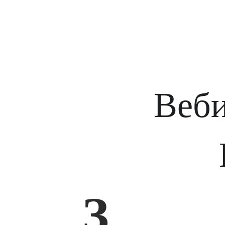
Веби
З