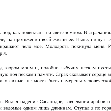
х пор, как появился я на свете земном. В страдани
сле, на протяжении всей жизни её. Ныне, пишу я 
крашают чело моё. Молодость покинула меня. Р
р я.
д взором моим и, подобно зыбучим пескам пусты
ую под песками памяти. Страх сковывает сердце м
 и ужасные, не могут быть измерены человеческо
. Видел падение Сасанидов, завоевания арабов 
 и ведомые одним лишь джиннам. Ступал я по го