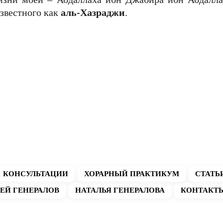
звестного как
аль-Хазраджи
.