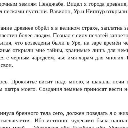
дочным землям Пенджаба. Видел я города древние,
од песками пустыни. Вавилон, Ур и Ниппур открыли
нание древнее обрёл я в великом страхе, заплатив 
звестен более людям. Познал я силу печатей запрет
ытия, что возведены были в Уре, на заре времён че
ные открыли мне тайны, хранимые лишь для немно
я с чёрным чародеем, чьё имя харам для многих. 
свои.
ось. Проклятье висит надо мною, и шакалы ночи
м шатра моего. Создания земные приносят вести 
инула бренного тела сего, должен поведать я о жи
 тысячелетия. Ибо истинно, чудесами была напо
жизни моей – Абдаллаха ибн Джабира ибн Абдалла