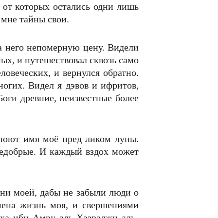
 от которых остались одни лишь
 мне тайны свои.
за него непомерную цену. Видели
ных, и путешествовал сквозь само
ловеческих, и вернулся обратно.
гих. Видел я дэвов и ифритов,
Боги древние, неизвестные более
 поют имя моё пред ликом луны.
недобрые. И каждый вздох может
зни моей, дабы не забыли люди о
лнена жизнь моя, и свершениями
ха ибн Амру аль-Хазраджи аль-