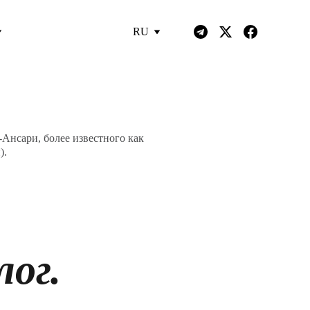
RU
Ансари, более известного как
).
ог.