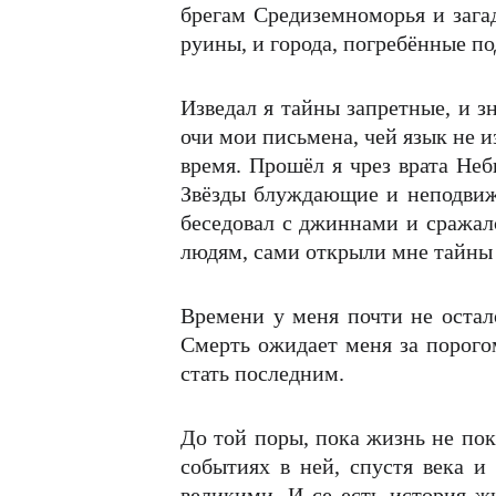
брегам Средиземноморья и зага
руины, и города, погребённые п
Изведал я тайны запретные, и з
очи мои письмена, чей язык не и
время. Прошёл я чрез врата Неб
Звёзды блуждающие и неподвиж
беседовал с джиннами и сражалс
людям, сами открыли мне тайны 
Времени у меня почти не остал
Смерть ожидает меня за порого
стать последним.
До той поры, пока жизнь не пок
событиях в ней, спустя века и
великими. И се есть история 