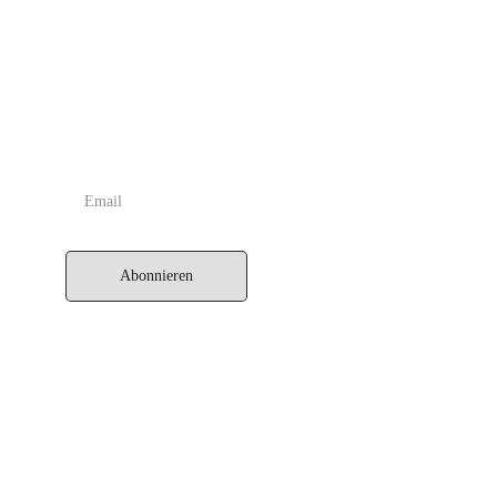
Wahren/Authentischen Astrologie wiederzubeleben – durch
zahlreiche Artikel, Praxisbeispiele und Ausbildungskurse.
NEWSLETTER
Abonnieren
IK SEPTENER
Lettland, Riga
+371 20136077
info@septener.com