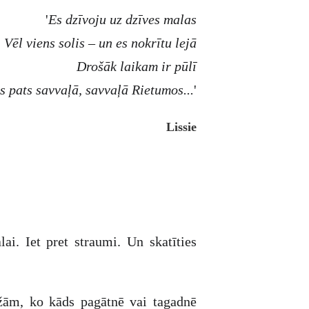
'
Es dzīvoju uz dzīves malas
Vēl viens solis – un es nokrītu lejā
Drošāk laikam ir pūlī
ns pats savvaļā, savvaļā Rietumos...
'
Lissie
i. Iet pret straumi. Un skatīties
žām, ko kāds pagātnē vai tagadnē