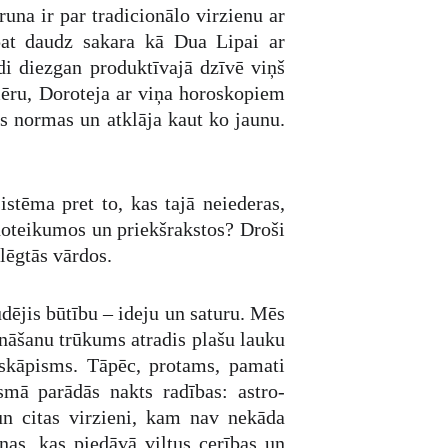
una ir par tradicionālo virzienu ar
pat daudz sakara kā Dua Lipai ar
di diezgan produktīvajā dzīvē viņš
mēru, Doroteja ar viņa horoskopiem
ās normas un atklāja kaut ko jaunu.
stēma pret to, kas tajā neiederas,
s noteikumos un priekšrakstos? Droši
lēgtās vārdos.
audējis būtību – ideju un saturu. Mēs
ināšanu trūkums atradis plašu lauku
 Eskāpisms. Tāpēc, protams, pamati
mā parādās nakts radības: astro-
 un citas virzieni, kam nav nekāda
ņas, kas piedāvā viltus cerības un