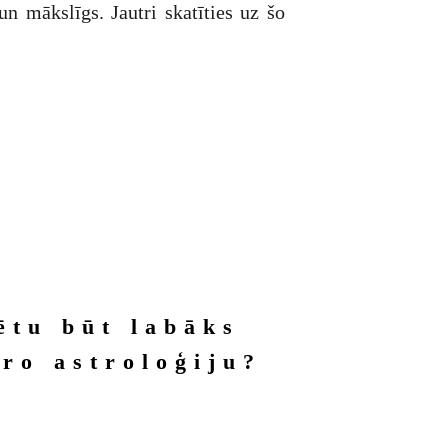
 mākslīgs. Jautri skatīties uz šo
ētu būt labāks 
ro astroloģiju?