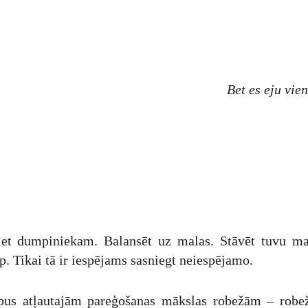
Bet es eju vie
et dumpiniekam. Balansēt uz malas. Stāvēt tuvu mala
up. Tikai tā ir iespējams sasniegt neiespējamo.
rpus atļautajām pareģošanas mākslas robežām – robe