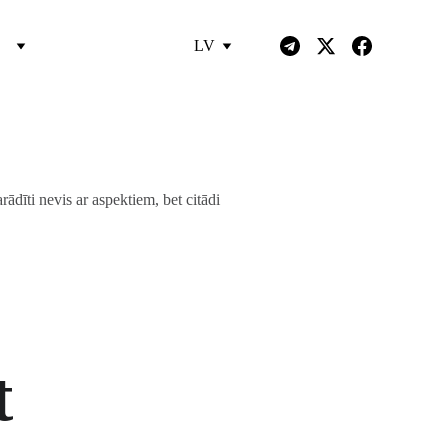
LV
dīti nevis ar aspektiem, bet citādi
t