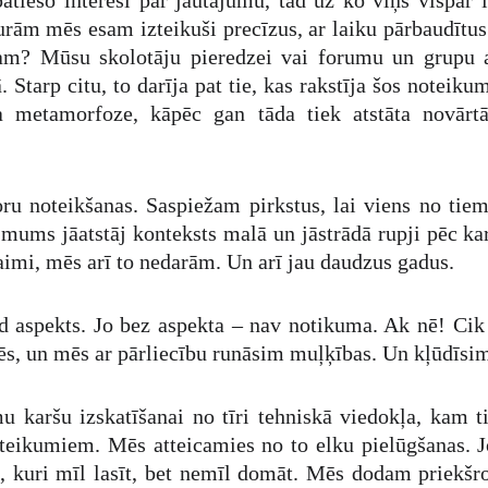
patieso interesi par jautājumu, tad uz ko viņš vispār 
urām mēs esam izteikuši precīzus, ar laiku pārbaudīt
tam? Mūsu skolotāju pieredzei vai forumu un grup
Starp citu, to darīja pat tie, kas rakstīja šos noteikum
ga metamorfoze, kāpēc gan tāda tiek atstāta novārt
ru noteikšanas. Saspiežam pirkstus, lai viens no tie
 mums jāatstāj konteksts malā un jāstrādā rupji pēc ka
laimi, mēs arī to nedarām. Un arī jau daudzus gadus.
d aspekts. Jo bez aspekta – nav notikuma. Ak nē! Ci
sēs, un mēs ar pārliecību runāsim muļķības. Un kļūdīsim
umu karšu izskatīšanai no tīri tehniskā viedokļa, kam 
teikumiem. Mēs atteicamies no to elku pielūgšanas. J
 kuri mīl lasīt, bet nemīl domāt. Mēs dodam priekšrok