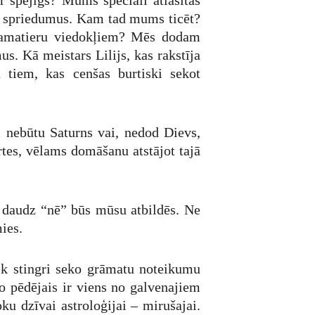
ir spējīgs? Mums speciāli atlasītas
us spriedumus. Kam tad mums ticēt?
u amatieru viedokļiem? Mēs dodam
us. Kā meistars Lilijs, kas rakstīja
ā tiem, kas cenšas burtiski sekot
m nebūtu Saturns vai, nedod Dievs,
rtes, vēlams domāšanu atstājot tajā
k daudz “nē” būs mūsu atbildēs. Ne
ies.
tik stingri seko grāmatu noteikumu
o pēdējais ir viens no galvenajiem
u dzīvai astroloģijai – mirušajai.