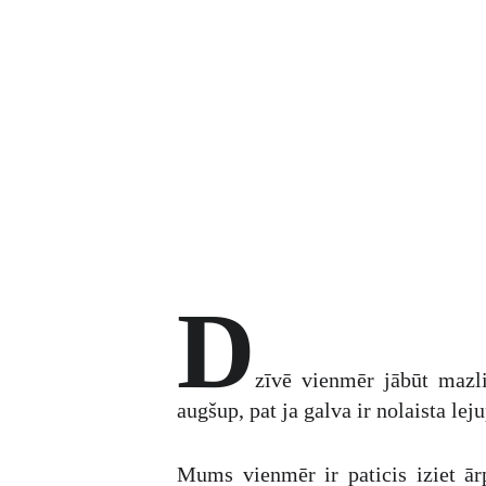
D
zīvē vienmēr jābūt mazli
augšup, pat ja galva ir nolaista lej
Mums vienmēr ir paticis iziet ā