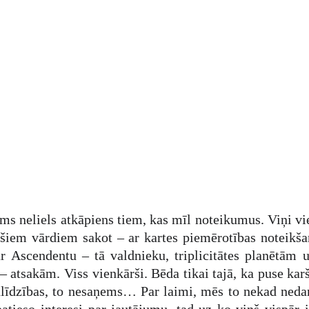
ams neliels atkāpiens tiem, kas mīl noteikumus. Viņi vi
āršiem vārdiem sakot – ar kartes piemērotības noteikša
ar Ascendentu – tā valdnieku, triplicitātes planētām
 – atsakām. Viss vienkārši. Bēda tikai tajā, ka puse kar
alīdzības, to nesaņems… Par laimi, mēs to nekad ned