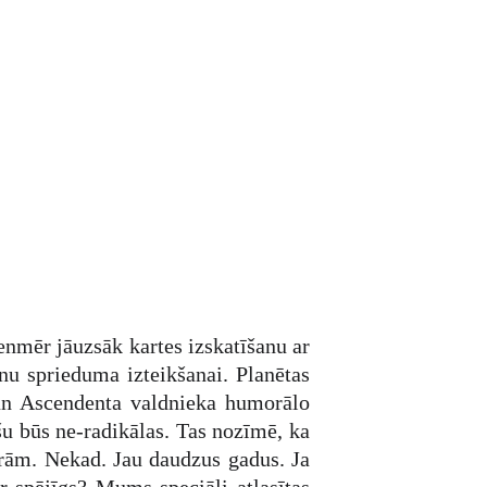
enmēr jāuzsāk kartes izskatīšanu ar
nu sprieduma izteikšanai. Planētas
 un Ascendenta valdnieka humorālo
šu būs ne-radikālas. Tas nozīmē, ka
arām. Nekad. Jau daudzus gadus. Ja