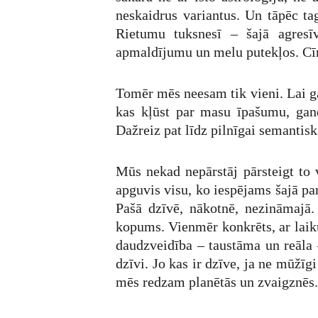
neskaidrus variantus. Un tāpēc ta
Rietumu tuksnesī – šajā agresīv
apmaldījumu un melu putekļos. Cīņā
Tomēr mēs neesam tik vieni. Lai gan
kas kļūst par masu īpašumu, gand
Dažreiz pat līdz pilnīgai semantisk
Mūs nekad nepārstāj pārsteigt to v
apguvis visu, ko iespējams šajā pa
Pašā dzīvē, nākotnē, nezināmajā.
kopums. Vienmēr konkrēts, ar laiku
daudzveidība – taustāma un reāla 
dzīvi. Jo kas ir dzīve, ja ne mūž
mēs redzam planētās un zvaigznēs.