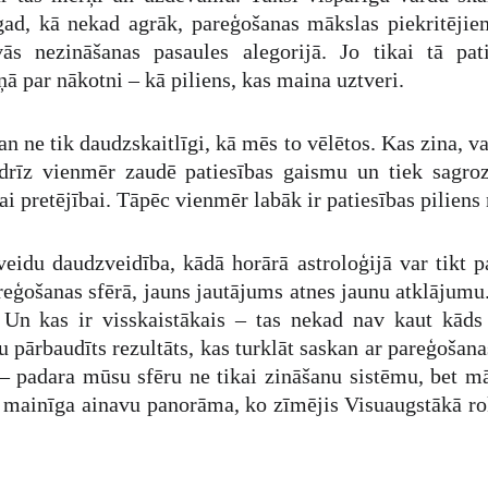
gad, kā nekad agrāk, pareģošanas mākslas piekritēji
ās nezināšanas pasaules alegorijā. Jo tikai tā pati
 par nākotni – kā piliens, kas maina uztveri.
 ne tik daudzskaitlīgi, kā mēs to vēlētos. Kas zina, var
rīz vienmēr zaudē patiesības gaismu un tiek sagrozīt
ai pretējībai. Tāpēc vienmēr labāk ir patiesības pilien
eidu daudzveidība, kādā horārā astroloģijā var tikt pa
reģošanas sfērā, jauns jautājums atnes jaunu atklājumu
 Un kas ir visskaistākais – tas nekad nav kaut kāds 
 pārbaudīts rezultāts, kas turklāt saskan ar pareģošana
– padara mūsu sfēru ne tikai zināšanu sistēmu, bet mā
īgi mainīga ainavu panorāma, ko zīmējis Visuaugstākā r