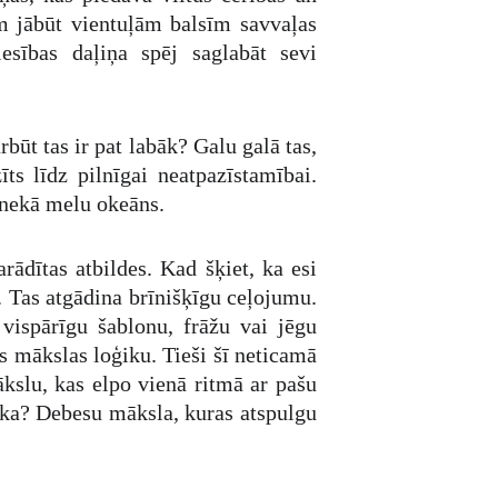
em jābūt vientuļām balsīm savvaļas
esības daļiņa spēj saglabāt sevi
būt tas ir pat labāk? Galu galā tas,
s līdz pilnīgai neatpazīstamībai.
s nekā melu okeāns.
rādītas atbildes. Kad šķiet, ka esi
. Tas atgādina brīnišķīgu ceļojumu.
vispārīgu šablonu, frāžu vai jēgu
s mākslas loģiku. Tieši šī neticamā
kslu, kas elpo vienā ritmā ar pašu
oka? Debesu māksla, kuras atspulgu