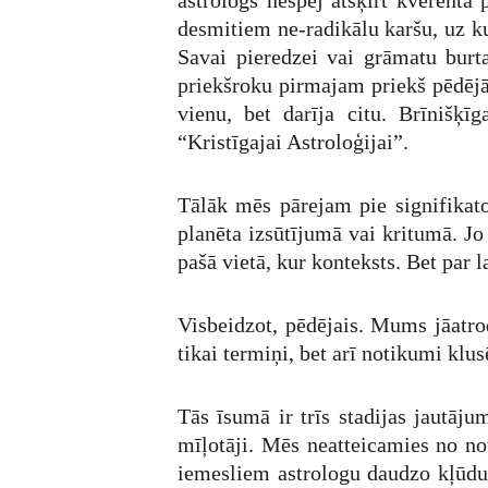
astrologs nespēj atšķirt kverenta 
desmitiem ne-radikālu karšu, uz k
Savai pieredzei vai grāmatu bur
priekšroku pirmajam priekš pēdējā. 
vienu, bet darīja citu. Brīnišķī
“Kristīgajai Astroloģijai”.
Tālāk mēs pārejam pie signifikato
planēta izsūtījumā vai kritumā. Jo
pašā vietā, kur konteksts. Bet par 
Visbeidzot, pēdējais. Mums jāatro
tikai termiņi, bet arī notikumi klu
Tās īsumā ir trīs stadijas jautāj
mīļotāji. Mēs neatteicamies no no
iemesliem astrologu daudzo kļūdu,