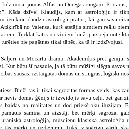
tas līdz mūsu jomas Alfas un Omegas rangam. Protams, r
. Kāda dzīve! Klaudijs, kam ar astroloģiju ir tik
 ietekmē daudzu astrologu prātus, lai gan savā citā
 Atšķirībā no Valensa, kurš atstājis simtiem reālu pie
artēm. Turklāt katrs no viņiem bieži pārspēja noteikt
turēties pie pagātnes tikai tāpēc, ka tā ir izdzīvojusi.
Saljēri un Mocarta drāmu. Akadēmiķis pret ģēniju, si
ksi. Kur būtu šī pasaule, ja tā būtu mūžīgi slēgta savo
ības sausās, izstaigātās domās un stingrās, loģiski nos
tiess. Bieži tas ir tikai sagrozītas formas veids, kas z
r nevis domas ģēnijs ir izveidojis savu ceļu, bet gan z
as baidās no realitātes un dod priekšroku ilūzijām.
pamatus samina un aizstāj, bet mērķi sagroza, gais
, urāniskā astroloģija, mūsdienu-klasiskā astroloģija
 ar tās mērķi un uzdevumu. Tukši vispārīgu vārdu ska