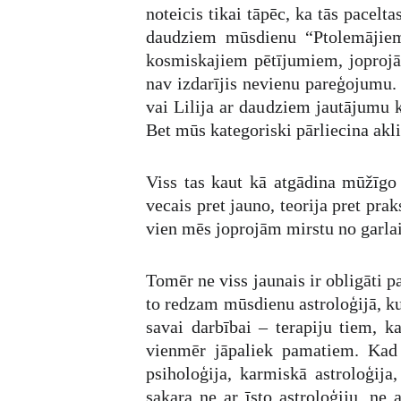
noteicis tikai tāpēc, ka tās pacel
daudziem mūsdienu “Ptolemājiem”
kosmiskajiem pētījumiem, joprojām
nav izdarījis nevienu pareģojumu.
vai Lilija ar daudziem jautājumu k
Bet mūs kategoriski pārliecina akli 
Viss tas kaut kā atgādina mūžīgo 
vecais pret jauno, teorija pret pra
vien mēs joprojām mirstu no garlaic
Tomēr ne viss jaunais ir obligāti pa
to redzam mūsdienu astroloģijā, ku
savai darbībai – terapiju tiem, k
vienmēr jāpaliek pamatiem. Kad 
psiholoģija, karmiskā astroloģija
sakara ne ar īsto astroloģiju, ne