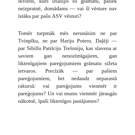
Ikviens, kurš izlasījis šo grāmatu, paliek
neizpratnē, domādams — vai šī vēsture nav
īstāka par pašu ASV vēsturi?
Tomēr turpmāk mēs nerunāsim ne par
Tvinpīku, ne par Hariju Poteru. Daļēji —
par Sibillu Patrīciju Treloniju, kas slavena ar
saviem gan nenozīmīgajiem, gan
liktenīgajiem pareģojumiem grāmatu sižeta
ietvaros. Precīzāk — par pašiem
pareģojumiem, bet nedaudz neparastā
rakursā: vai pareģojums vienmēr ir
pareģojums? Un vai mums vienmēr jāraugās
nākotnē, īpaši liktenīgos jautājumos?