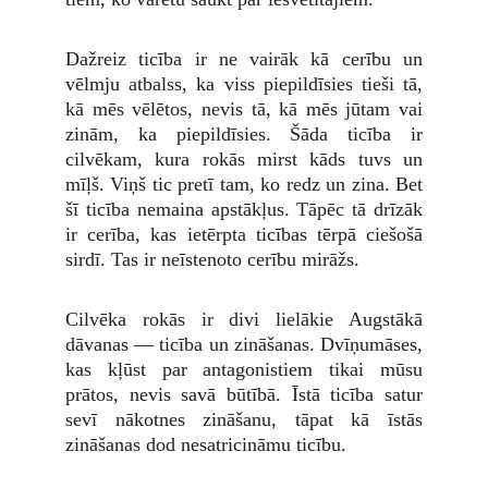
Dažreiz ticība ir ne vairāk kā cerību un
vēlmju atbalss, ka viss piepildīsies tieši tā,
kā mēs vēlētos, nevis tā, kā mēs jūtam vai
zinām, ka piepildīsies. Šāda ticība ir
cilvēkam, kura rokās mirst kāds tuvs un
mīļš. Viņš tic pretī tam, ko redz un zina. Bet
šī ticība nemaina apstākļus. Tāpēc tā drīzāk
ir cerība, kas ietērpta ticības tērpā ciešošā
sirdī. Tas ir neīstenoto cerību mirāžs.
Cilvēka rokās ir divi lielākie Augstākā
dāvanas — ticība un zināšanas. Dvīņumāses,
kas kļūst par antagonistiem tikai mūsu
prātos, nevis savā būtībā. Īstā ticība satur
sevī nākotnes zināšanu, tāpat kā īstās
zināšanas dod nesatricināmu ticību.