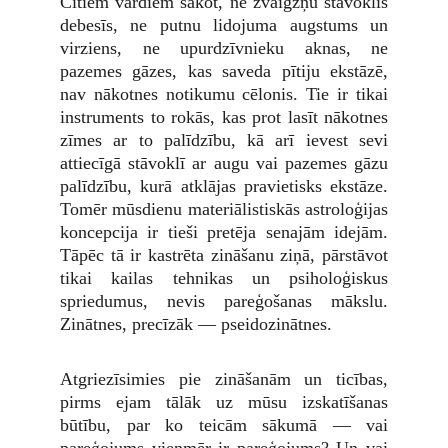
Citiem vārdiem sakot, ne zvaigžņu stāvoklis
debesīs, ne putnu lidojuma augstums un
virziens, ne upurdzīvnieku aknas, ne
pazemes gāzes, kas saveda pītiju ekstāzē,
nav nākotnes notikumu cēlonis. Tie ir tikai
instruments to rokās, kas prot lasīt nākotnes
zīmes ar to palīdzību, kā arī ievest sevi
attiecīgā stāvoklī ar augu vai pazemes gāzu
palīdzību, kurā atklājas pravietisks ekstāze.
Tomēr mūsdienu materiālistiskās astroloģijas
koncepcija ir tieši pretēja senajām idejām.
Tāpēc tā ir kastrēta zināšanu ziņā, pārstāvot
tikai kailas tehnikas un psiholoģiskus
spriedumus, nevis pareģošanas mākslu.
Zinātnes, precīzāk — pseidozinātnes.
Atgriezīsimies pie zināšanām un ticības,
pirms ejam tālāk uz mūsu izskatīšanas
būtību, par ko teicām sākumā — vai