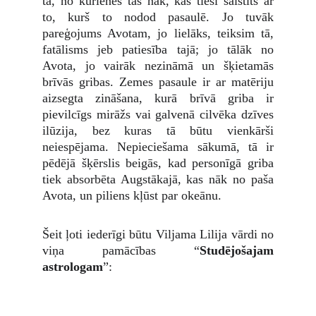
tā, no kurienes tas nāk, kas tieši saistīts ar
to, kurš to nodod pasaulē. Jo tuvāk
pareģojums Avotam, jo lielāks, teiksim tā,
fatālisms jeb patiesība tajā; jo tālāk no
Avota, jo vairāk nezināmā un šķietamās
brīvās gribas. Zemes pasaule ir ar matēriju
aizsegta zināšana, kurā brīvā griba ir
pievilcīgs mirāžs vai galvenā cilvēka dzīves
ilūzija, bez kuras tā būtu vienkārši
neiespējama. Nepieciešama sākumā, tā ir
pēdējā šķērslis beigās, kad personīgā griba
tiek absorbēta Augstākajā, kas nāk no paša
Avota, un piliens kļūst par okeānu.
Šeit ļoti iederīgi būtu Viljama Lilija vārdi no
viņa pamācības “
Studējošajam
astrologam
”: