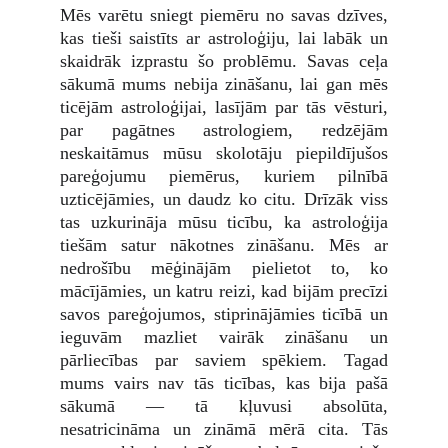
Mēs varētu sniegt piemēru no savas dzīves,
kas tieši saistīts ar astroloģiju, lai labāk un
skaidrāk izprastu šo problēmu. Savas ceļa
sākumā mums nebija zināšanu, lai gan mēs
ticējām astroloģijai, lasījām par tās vēsturi,
par pagātnes astrologiem, redzējām
neskaitāmus mūsu skolotāju piepildījušos
pareģojumu piemērus, kuriem pilnībā
uzticējāmies, un daudz ko citu. Drīzāk viss
tas uzkurināja mūsu ticību, ka astroloģija
tiešām satur nākotnes zināšanu. Mēs ar
nedrošību mēģinājām pielietot to, ko
mācījāmies, un katru reizi, kad bijām precīzi
savos pareģojumos, stiprinājāmies ticībā un
ieguvām mazliet vairāk zināšanu un
pārliecības par saviem spēkiem. Tagad
mums vairs nav tās ticības, kas bija pašā
sākumā — tā kļuvusi absolūta,
nesatricināma un zināmā mērā cita. Tās