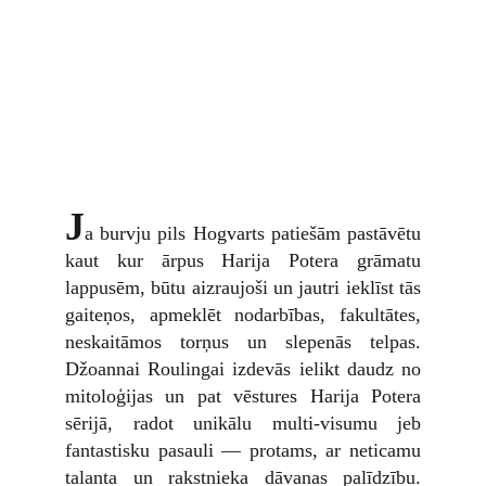
J
a burvju pils Hogvarts patiešām pastāvētu
kaut kur ārpus Harija Potera grāmatu
lappusēm, būtu aizraujoši un jautri ieklīst tās
gaiteņos, apmeklēt nodarbības, fakultātes,
neskaitāmos torņus un slepenās telpas.
Džoannai Roulingai izdevās ielikt daudz no
mitoloģijas un pat vēstures Harija Potera
sērijā, radot unikālu multi-visumu jeb
fantastisku pasauli — protams, ar neticamu
talanta un rakstnieka dāvanas palīdzību.