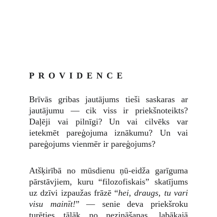
PROVIDENCE
Brīvās gribas jautājums tieši saskaras ar
jautājumu — cik viss ir priekšnoteikts?
Daļēji vai pilnīgi? Un vai cilvēks var
ietekmēt pareģojuma iznākumu? Un vai
pareģojums vienmēr ir pareģojums?
Atšķirībā no mūsdienu ņū-eidža garīguma
pārstāvjiem, kuru “filozofiskais” skatījums
uz dzīvi izpaužas frāzē “
hei, draugs, tu vari
visu mainīt!
” — senie deva priekšroku
turēties tālāk no nezināšanas, labākajā