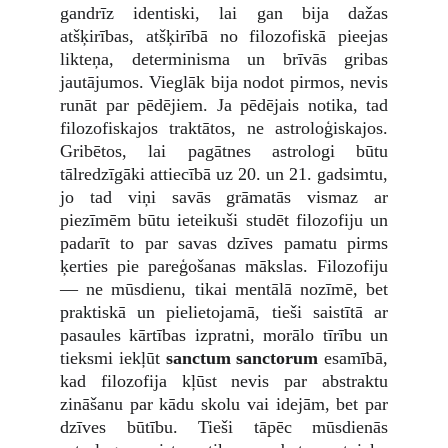
gandrīz identiski, lai gan bija dažas
atšķirības, atšķirībā no filozofiskā pieejas
likteņa, determinisma un brīvās gribas
jautājumos. Vieglāk bija nodot pirmos, nevis
runāt par pēdējiem. Ja pēdējais notika, tad
filozofiskajos traktātos, ne astroloģiskajos.
Gribētos, lai pagātnes astrologi būtu
tālredzīgāki attiecībā uz 20. un 21. gadsimtu,
jo tad viņi savās grāmatās vismaz ar
piezīmēm būtu ieteikuši studēt filozofiju un
padarīt to par savas dzīves pamatu pirms
ķerties pie pareģošanas mākslas. Filozofiju
— ne mūsdienu, tikai mentālā nozīmē, bet
praktiskā un pielietojamā, tieši saistītā ar
pasaules kārtības izpratni, morālo tīrību un
tieksmi iekļūt
sanctum sanctorum
esamībā,
kad filozofija kļūst nevis par abstraktu
zināšanu par kādu skolu vai idejām, bet par
dzīves būtību. Tieši tāpēc mūsdienās