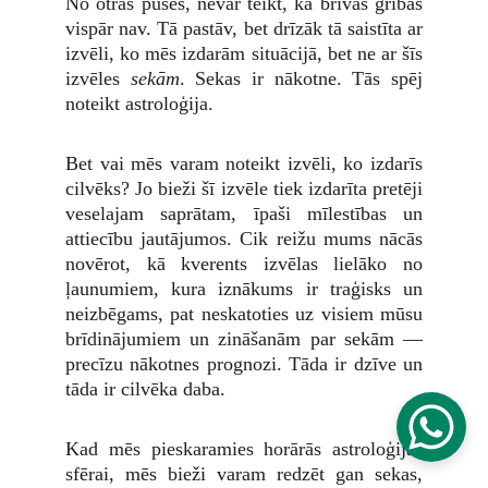
No otras puses, nevar teikt, ka brīvās gribas
vispār nav. Tā pastāv, bet drīzāk tā saistīta ar
izvēli, ko mēs izdarām situācijā, bet ne ar šīs
izvēles
sekām
. Sekas ir nākotne. Tās spēj
noteikt astroloģija.
Bet vai mēs varam noteikt izvēli, ko izdarīs
cilvēks? Jo bieži šī izvēle tiek izdarīta pretēji
veselajam saprātam, īpaši mīlestības un
attiecību jautājumos. Cik reižu mums nācās
novērot, kā kverents izvēlas lielāko no
ļaunumiem, kura iznākums ir traģisks un
neizbēgams, pat neskatoties uz visiem mūsu
brīdinājumiem un zināšanām par sekām —
precīzu nākotnes prognozi. Tāda ir dzīve un
tāda ir cilvēka daba.
Kad mēs pieskaramies horārās astroloģijas
sfērai, mēs bieži varam redzēt gan sekas,