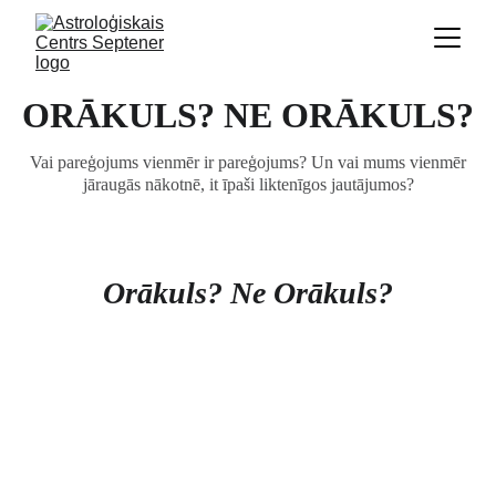
ORĀKULS? NE ORĀKULS?
Vai pareģojums vienmēr ir pareģojums? Un vai mums vienmēr
jāraugās nākotnē, it īpaši liktenīgos jautājumos?
Orākuls? Ne Orākuls?