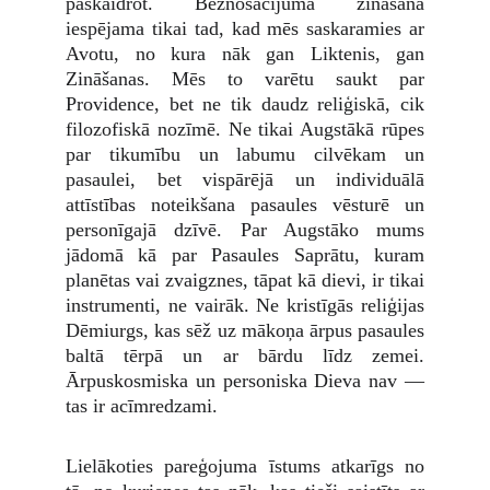
paskaidrot. Beznosacījuma zināšana
iespējama tikai tad, kad mēs saskaramies ar
Avotu, no kura nāk gan Liktenis, gan
Zināšanas. Mēs to varētu saukt par
Providence, bet ne tik daudz reliģiskā, cik
filozofiskā nozīmē. Ne tikai Augstākā rūpes
par tikumību un labumu cilvēkam un
pasaulei, bet vispārējā un individuālā
attīstības noteikšana pasaules vēsturē un
personīgajā dzīvē. Par Augstāko mums
jādomā kā par Pasaules Saprātu, kuram
planētas vai zvaigznes, tāpat kā dievi, ir tikai
instrumenti, ne vairāk. Ne kristīgās reliģijas
Dēmiurgs, kas sēž uz mākoņa ārpus pasaules
baltā tērpā un ar bārdu līdz zemei.
Ārpuskosmiska un personiska Dieva nav —
tas ir acīmredzami.
Lielākoties pareģojuma īstums atkarīgs no