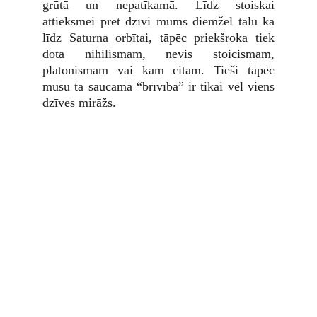
grūtā un nepatīkamā. Līdz stoiskai
attieksmei pret dzīvi mums diemžēl tālu kā
līdz Saturna orbītai, tāpēc priekšroka tiek
dota nihilismam, nevis stoicismam,
platonismam vai kam citam. Tieši tāpēc
mūsu tā saucamā “brīvība” ir tikai vēl viens
dzīves mirāžs.