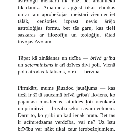
astrologu meistaru tik maz, bet amatnieku
tik daudz. Amatnieki apgūst tikai tehnikas
un ar tām aprobežojas, meistari vienmēr iet
tālāk, cenšoties izprast nevis ārējo
astroloģijas formu, bet tās garu, kas tieši
saskaras ar filozofiju un teoloģiju, tātad
tuvojas Avotam.
Tāpat kā zināšanas un ticība —
brīvā griba
un
determinisms
ir arī dzīves divi poli. Vienā
polā atrodas fatālisms, otrā — brīvība.
Pirmkārt, mums jāuzdod jautājums — kas
tieši ir šī tā saucamā brīvā griba? Ikviens, ko
pajautāsi mūsdienās, atbildēs ļoti vienkārši
un primitīvi — brīvība sekot savām vēlmēm.
Darīt to, ko gribi un kad ienāk prātā. Bet tas
ir acīmredzams verdzība, vai ne? Uz īstu
brīvību var nākt tikai caur ierobežojumiem,