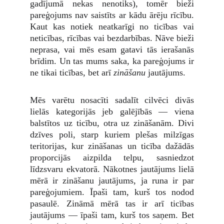
gadījumā nekas nenotiks), tomēr bieži
pareģojums nav saistīts ar kādu ārēju rīcību.
Kaut kas notiek neatkarīgi no ticības vai
neticības, rīcības vai bezdarbības. Nāve bieži
neprasa, vai mēs esam gatavi tās ierašanās
brīdim. Un tas mums saka, ka pareģojums ir
ne tikai ticības, bet arī
zināšanu
jautājums.
Mēs varētu nosacīti sadalīt cilvēci divās
lielās kategorijās jeb galējībās — viena
balstītos uz ticību, otra uz zināšanām. Divi
dzīves poli, starp kuriem plešas milzīgas
teritorijas, kur zināšanas un ticība dažādās
proporcijās aizpilda telpu, sasniedzot
līdzsvaru ekvatorā. Nākotnes jautājums lielā
mērā ir zināšanu jautājums, ja runa ir par
pareģojumiem. Īpaši tam, kurš tos nodod
pasaulē. Zināmā mērā tas ir arī ticības
jautājums — īpaši tam, kurš tos saņem. Bet