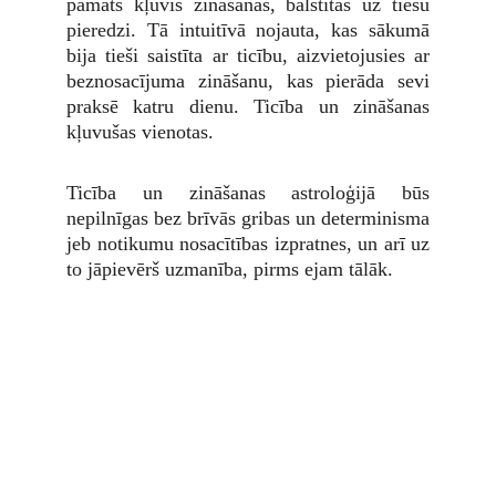
pamats kļuvis zināšanas, balstītas uz tiešu
pieredzi. Tā intuitīvā nojauta, kas sākumā
bija tieši saistīta ar ticību, aizvietojusies ar
beznosacījuma zināšanu, kas pierāda sevi
praksē katru dienu. Ticība un zināšanas
kļuvušas vienotas.
Ticība un zināšanas astroloģijā būs
nepilnīgas bez brīvās gribas un determinisma
jeb notikumu nosacītības izpratnes, un arī uz
to jāpievērš uzmanība, pirms ejam tālāk.