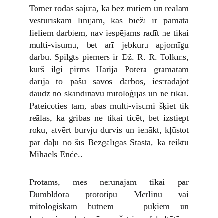
Tomēr rodas sajūta, ka bez mītiem un reālām
vēsturiskām līnijām, kas bieži ir pamatā
lieliem darbiem, nav iespējams radīt ne tikai
multi-visumu, bet arī jebkuru apjomīgu
darbu. Spilgts piemērs ir Dž. R. R. Tolkīns,
kurš ilgi pirms Harija Potera grāmatām
darīja to pašu savos darbos, iestrādājot
daudz no skandināvu mitoloģijas un ne tikai.
Pateicoties tam, abas multi-visumi šķiet tik
reālas, ka gribas ne tikai ticēt, bet izstiept
roku, atvērt burvju durvis un ienākt, kļūstot
par daļu no šīs Bezgalīgās Stāsta, kā teiktu
Mihaels Ende..
Protams, mēs nerunājam tikai par
Dumbldora prototipu Mērlinu vai
mitoloģiskām būtnēm — pūķiem un