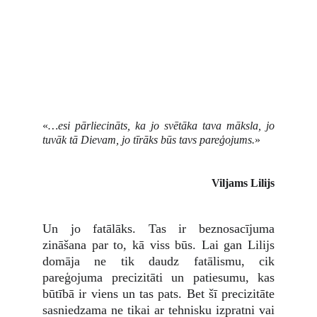
«
…esi pārliecināts, ka jo svētāka tava māksla, jo
tuvāk tā Dievam, jo tīrāks būs tavs pareģojums.
»
Viljams Lilijs
Un jo fatālāks. Tas ir beznosacījuma
zināšana par to, kā viss būs. Lai gan Lilijs
domāja ne tik daudz fatālismu, cik
pareģojuma precizitāti un patiesumu, kas
būtībā ir viens un tas pats. Bet šī precizitāte
sasniedzama ne tikai ar tehnisku izpratni vai