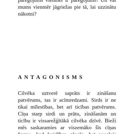
pareģojums vienmēr ir pareģojums? Un vai
mums vienmēr jāgriežas pie tā, lai uzzinātu
nākotni?
ANTAGONISMS
Cilvēka uztverē saprāts ir zināšanu
patvērums, tas ir acīmredzami. Sirds ir ne
tikai mīlestības, bet arī ticības patvērums.
Cīņa starp sirdi un prātu, zināšanām un
ticību ir vissarežģītākā cilvēka dzīvē. Bieži
mēs saskaramies ar viszemāko šīs cīņas