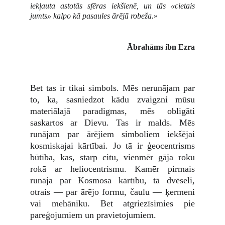
iekļauta astotās sfēras iekšienē, un tās «cietais
jumts» kalpo kā pasaules ārējā robeža.
»
Ābrahāms ibn Ezra
Bet tas ir tikai simbols. Mēs nerunājam par
to, ka, sasniedzot kādu zvaigzni mūsu
materiālajā paradigmas, mēs obligāti
saskartos ar Dievu. Tas ir malds. Mēs
runājam par ārējiem simboliem iekšējai
kosmiskajai kārtībai. Jo tā ir ģeocentrisms
būtība, kas, starp citu, vienmēr gāja roku
rokā ar heliocentrismu. Kamēr pirmais
runāja par Kosmosa kārtību, tā dvēseli,
otrais — par ārējo formu, čaulu — ķermeni
vai mehāniku. Bet atgriezīsimies pie
pareģojumiem un pravietojumiem.