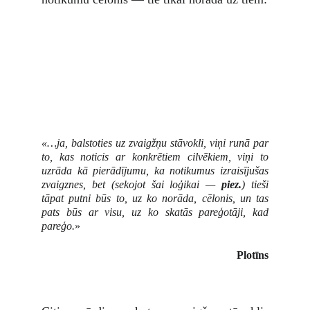
«…ja, balstoties uz zvaigžņu stāvokli, viņi runā par
to, kas noticis ar konkrētiem cilvēkiem, viņi to
uzrāda kā pierādījumu, ka notikumus izraisījušas
zvaigznes, bet (sekojot šai loģikai —
piez.
) tieši
tāpat putni būs to, uz ko norāda, cēlonis, un tas
pats būs ar visu, uz ko skatās pareģotāji, kad
pareģo.
»
Plotīns