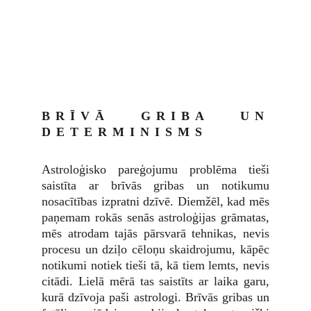
BRĪVĀ GRIBA UN
DETERMINISMS
Astroloģisko pareģojumu problēma tieši
saistīta ar brīvās gribas un notikumu
nosacītības izpratni dzīvē. Diemžēl, kad mēs
paņemam rokās senās astroloģijas grāmatas,
mēs atrodam tajās pārsvarā tehnikas, nevis
procesu un dziļo cēloņu skaidrojumu, kāpēc
notikumi notiek tieši tā, kā tiem lemts, nevis
citādi. Lielā mērā tas saistīts ar laika garu,
kurā dzīvoja paši astrologi. Brīvās gribas un