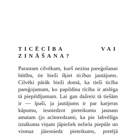
TICĒCĪBA VAI
ZINĀŠANA?
Parastam cilvēkam, kurš nezina pareģošanas
būtību, tie bieži šķiet
ticības
jautājums.
Cilvēki pārāk bieži domā, ka tieši ticība
pareģojumam, ko papildina rīcība ir atslēga
tā piepildījumam. Lai gan dažreiz tā tiešām
ir — īpaši, ja jautājums ir par karjeras
kāpumu, iesniedzot pieteikumu jaunam
amatam (jo acīmredzami, ka pie labvēlīga
iznākuma viņam jāpieliek neliela piepūle un
vismaz jāiesniedz pieteikums, pretējā