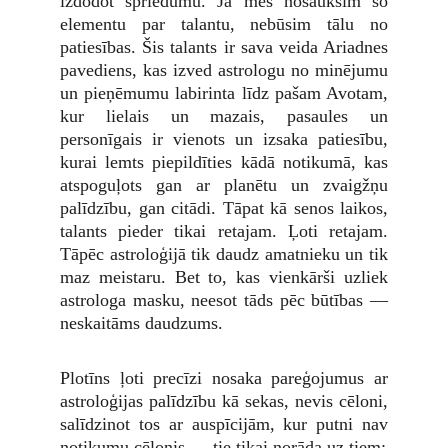
izdodot spriedumu. Ja mēs nosauksim šo
elementu par talantu, nebūsim tālu no
patiesības. Šis talants ir sava veida Ariadnes
pavediens, kas izved astrologu no minējumu
un pieņēmumu labirinta līdz pašam Avotam,
kur lielais un mazais, pasaules un
personīgais ir vienots un izsaka patiesību,
kurai lemts piepildīties kādā notikumā, kas
atspoguļots gan ar planētu un zvaigžņu
palīdzību, gan citādi. Tāpat kā senos laikos,
talants pieder tikai retajam. Ļoti retajam.
Tāpēc astroloģijā tik daudz amatnieku un tik
maz meistaru. Bet to, kas vienkārši uzliek
astrologa masku, neesot tāds pēc būtības —
neskaitāms daudzums.
Plotīns ļoti precīzi nosaka pareģojumus ar
astroloģijas palīdzību kā sekas, nevis cēloni,
salīdzinot tos ar auspīcijām, kur putni nav
notikumu cēlonis — tie tikai norāda uz tiem: