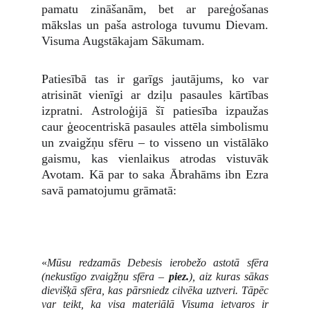
pamatu zināšanām, bet ar pareģošanas
mākslas un paša astrologa tuvumu Dievam.
Visuma Augstākajam Sākumam.
Patiesībā tas ir garīgs jautājums, ko var
atrisināt vienīgi ar dziļu pasaules kārtības
izpratni. Astroloģijā šī patiesība izpaužas
caur ģeocentriskā pasaules attēla simbolismu
un zvaigžņu sfēru – to visseno un vistālāko
gaismu, kas vienlaikus atrodas vistuvāk
Avotam. Kā par to saka Ābrahāms ibn Ezra
savā pamatojumu grāmatā:
«
Mūsu redzamās Debesis ierobežo astotā sfēra
(nekustīgo zvaigžņu sfēra –
piez.
), aiz kuras sākas
dievišķā sfēra, kas pārsniedz cilvēka uztveri. Tāpēc
var teikt, ka visa materiālā Visuma ietvaros ir