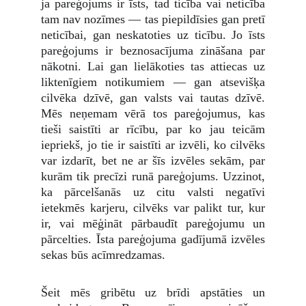
ja pareģojums ir īsts, tad ticība vai neticība
tam nav nozīmes — tas piepildīsies gan pretī
neticībai, gan neskatoties uz ticību. Jo īsts
pareģojums ir beznosacījuma zināšana par
nākotni. Lai gan lielākoties tas attiecas uz
liktenīgiem notikumiem — gan atsevišķa
cilvēka dzīvē, gan valsts vai tautas dzīvē.
Mēs neņemam vērā tos pareģojumus, kas
tieši saistīti ar rīcību, par ko jau teicām
iepriekš, jo tie ir saistīti ar izvēli, ko cilvēks
var izdarīt, bet ne ar šīs izvēles sekām, par
kurām tik precīzi runā pareģojums. Uzzinot,
ka pārcelšanās uz citu valsti negatīvi
ietekmēs karjeru, cilvēks var palikt tur, kur
ir, vai mēģināt pārbaudīt pareģojumu un
pārcelties. Īsta pareģojuma gadījumā izvēles
sekas būs acīmredzamas.
Šeit mēs gribētu uz brīdi apstāties un