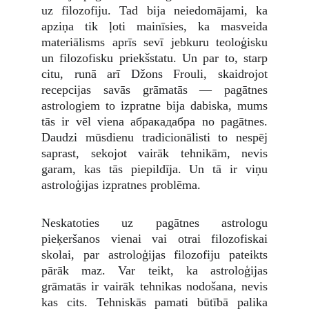
uz filozofiju. Tad bija neiedomājami, ka
apziņa tik ļoti mainīsies, ka masveida
materiālisms aprīs sevī jebkuru teoloģisku
un filozofisku priekšstatu. Un par to, starp
citu, runā arī Džons Frouli, skaidrojot
recepcijas savās grāmatās — pagātnes
astrologiem to izpratne bija dabiska, mums
tās ir vēl viena aбракадабра no pagātnes.
Daudzi mūsdienu tradicionālisti to nespēj
saprast, sekojot vairāk tehnikām, nevis
garam, kas tās piepildīja. Un tā ir viņu
astroloģijas izpratnes problēma.
Neskatoties uz pagātnes astrologu
pieķeršanos vienai vai otrai filozofiskai
skolai, par astroloģijas filozofiju pateikts
pārāk maz. Var teikt, ka astroloģijas
grāmatās ir vairāk tehnikas nodošana, nevis
kas cits. Tehniskās pamati būtībā palika