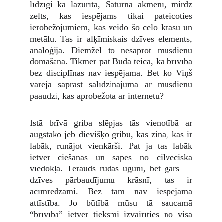
līdzīgi kā lazurītā, Saturna akmenī, mirdz
zelts, kas iespējams tikai pateicoties
ierobežojumiem, kas veido šo cēlo krāsu un
metālu. Tas ir alķīmiskais dzīves elements,
analoģija. Diemžēl to nesaprot mūsdienu
domāšana. Tikmēr pat Buda teica, ka brīvība
bez disciplīnas nav iespējama. Bet ko Viņš
varēja saprast salīdzinājumā ar mūsdienu
paaudzi, kas aprobežota ar internetu?
Īstā brīvā griba slēpjas tās vienotībā ar
augstāko jeb dievišķo gribu, kas zina, kas ir
labāk, runājot vienkārši. Pat ja tas labāk
ietver ciešanas un sāpes no cilvēciskā
viedokļa. Tērauds rūdās ugunī, bet gars —
dzīves pārbaudījumu krāsnī, tas ir
acīmredzami. Bez tām nav iespējama
attīstība. Jo būtībā mūsu tā saucamā
“brīvība” ietver tieksmi izvairīties no visa