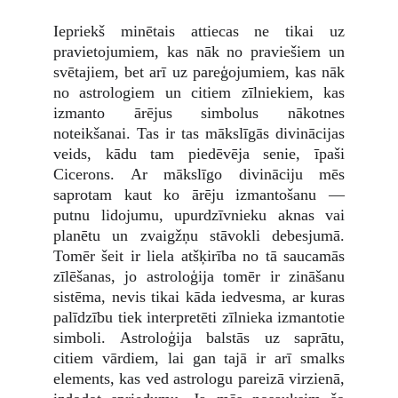
Iepriekš minētais attiecas ne tikai uz
pravietojumiem, kas nāk no praviešiem un
svētajiem, bet arī uz pareģojumiem, kas nāk
no astrologiem un citiem zīlniekiem, kas
izmanto ārējus simbolus nākotnes
noteikšanai. Tas ir tas mākslīgās divinācijas
veids, kādu tam piedēvēja senie, īpaši
Cicerons. Ar mākslīgo divināciju mēs
saprotam kaut ko ārēju izmantošanu —
putnu lidojumu, upurdzīvnieku aknas vai
planētu un zvaigžņu stāvokli debesjumā.
Tomēr šeit ir liela atšķirība no tā saucamās
zīlēšanas, jo astroloģija tomēr ir zināšanu
sistēma, nevis tikai kāda iedvesma, ar kuras
palīdzību tiek interpretēti zīlnieka izmantotie
simboli. Astroloģija balstās uz saprātu,
citiem vārdiem, lai gan tajā ir arī smalks
elements, kas ved astrologu pareizā virzienā,