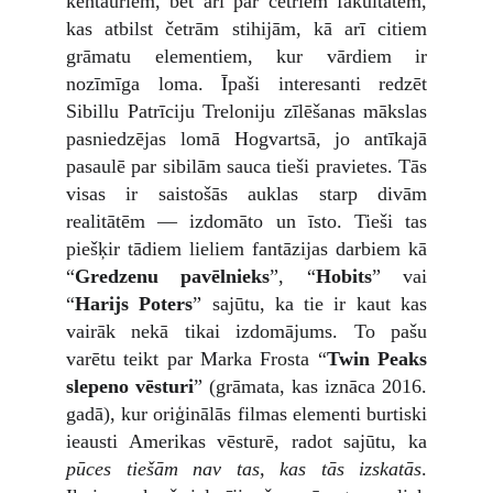
kentauriem, bet arī par četriem fakultātēm,
kas atbilst četrām stihijām, kā arī citiem
grāmatu elementiem, kur vārdiem ir
nozīmīga loma. Īpaši interesanti redzēt
Sibillu Patrīciju Treloniju zīlēšanas mākslas
pasniedzējas lomā Hogvartsā, jo antīkajā
pasaulē par sibilām sauca tieši pravietes. Tās
visas ir saistošās auklas starp divām
realitātēm — izdomāto un īsto. Tieši tas
piešķir tādiem lieliem fantāzijas darbiem kā
“
Gredzenu pavēlnieks
”, “
Hobits
” vai
“
Harijs Poters
” sajūtu, ka tie ir kaut kas
vairāk nekā tikai izdomājums. To pašu
varētu teikt par Marka Frosta “
Twin Peaks
slepeno vēsturi
” (grāmata, kas iznāca 2016.
gadā), kur oriģinālās filmas elementi burtiski
ieausti Amerikas vēsturē, radot sajūtu, ka
pūces tiešām nav tas, kas tās izskatās
.