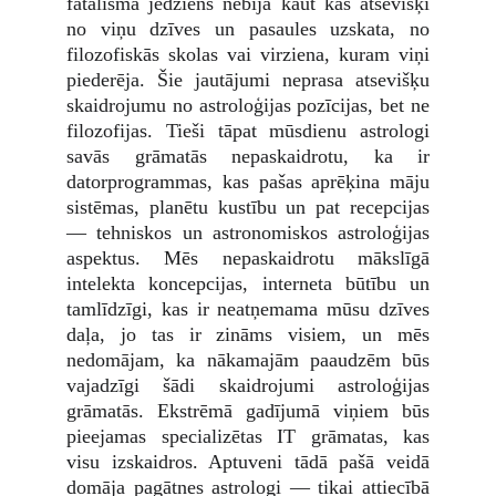
fatālisma jēdziens nebija kaut kas atsevišķi
no viņu dzīves un pasaules uzskata, no
filozofiskās skolas vai virziena, kuram viņi
piederēja. Šie jautājumi neprasa atsevišķu
skaidrojumu no astroloģijas pozīcijas, bet ne
filozofijas. Tieši tāpat mūsdienu astrologi
savās grāmatās nepaskaidrotu, ka ir
datorprogrammas, kas pašas aprēķina māju
sistēmas, planētu kustību un pat recepcijas
— tehniskos un astronomiskos astroloģijas
aspektus. Mēs nepaskaidrotu mākslīgā
intelekta koncepcijas, interneta būtību un
tamlīdzīgi, kas ir neatņemama mūsu dzīves
daļa, jo tas ir zināms visiem, un mēs
nedomājam, ka nākamajām paaudzēm būs
vajadzīgi šādi skaidrojumi astroloģijas
grāmatās. Ekstrēmā gadījumā viņiem būs
pieejamas specializētas IT grāmatas, kas
visu izskaidros. Aptuveni tādā pašā veidā
domāja pagātnes astrologi — tikai attiecībā