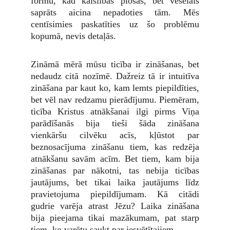
formu, kad kaislības plosās, bet veselais
saprāts aicina nepadoties tām. Mēs
centīsimies paskatīties uz šo problēmu
kopumā, nevis detaļās.
Zināmā mērā mūsu ticība ir zināšanas, bet
nedaudz citā nozīmē. Dažreiz tā ir intuitīva
zināšana par kaut ko, kam lemts piepildīties,
bet vēl nav redzamu pierādījumu. Piemēram,
ticība Kristus atnākšanai ilgi pirms Viņa
parādīšanās bija tieši šāda zināšana
vienkāršu cilvēku acīs, kļūstot par
beznosacījuma zināšanu tiem, kas redzēja
atnākšanu savām acīm. Bet tiem, kam bija
zināšanas par nākotni, tas nebija ticības
jautājums, bet tikai laika jautājums līdz
pravietojuma piepildījumam. Kā citādi
gudrie varēja atrast Jēzu? Laika zināšana
bija pieejama tikai mazākumam, pat starp
tiem, ko varētu saukt par iesvētītajiem.