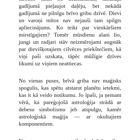
gadījumā pieļaujot daļēju, bet nekādā
gadījumā ne pilnīgu brīvo gribu dzīvē. Dievi
un varoņi mītos nav nejauši tam spilgts
apliecinājums. Ko teikt par vienkāršiem
mirstīgajiem? Tomēr mūsdienu alani lio,
jungi un radjari stāv neizmērojami augstāk
par dievišķotajiem cilvēces priekštečiem, kā
viņi paši uzskata, tāpēc mūžīgie dzīves
likumi uz viņiem neattiecas.
No vienas puses, brīvā griba nav maģisks
spogulis, kas spētu atstarot planētu ietekmi,
kas it kā veido notikumu. Jo īpaši, ja ņemam
vērā, ka pareģojošā astroloģija strādā ar
debesu simbolismu jeb atspulgu, kamēr
astroloģiskā maģija — ar okultajiem
komponentiem.